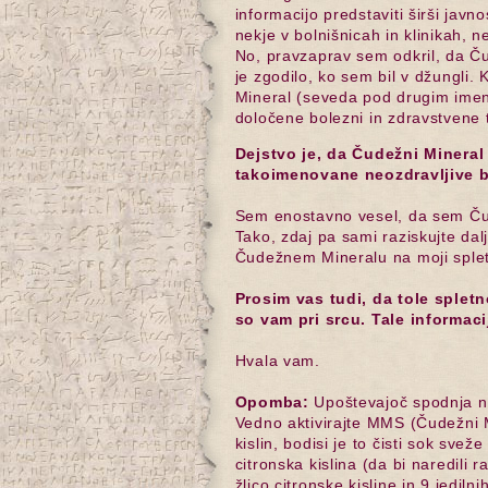
informacijo predstaviti širši javn
nekje v bolnišnicah in klinikah, ne
No, pravzaprav sem odkril, da Ču
je zgodilo, ko sem bil v džungli
Mineral (seveda pod drugim imen
določene bolezni in zdravstvene 
Dejstvo je, da Čudežni Mineral 
takoimenovane neozdravljive b
Sem enostavno vesel, da sem Čude
Tako, zdaj pa sami raziskujte da
Čudežnem Mineralu na moji spletn
Prosim vas tudi, da tole spletn
so vam pri srcu. Tale informaci
Hvala vam.
Opomba:
Upoštevajoč spodnja n
Vedno aktivirajte MMS (Čudežni 
kislin, bodisi je to čisti sok sveže
citronska kislina (da bi naredili r
žlico citronske kisline in 9 jediln