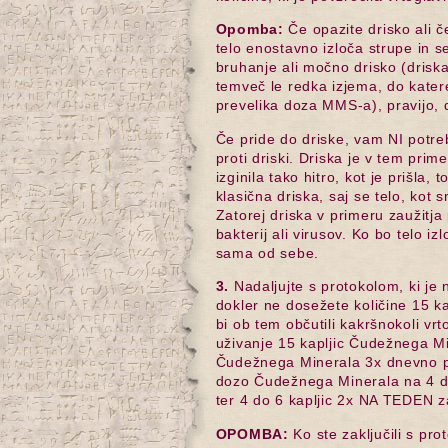
Opomba:
Če opazite drisko ali č
telo enostavno izloča strupe in se
bruhanje ali močno drisko (drisk
temveč le redka izjema, do katere
prevelika doza MMS-a), pravijo, d
Če pride do driske, vam NI potre
proti driski. Driska je v tem pri
izginila tako hitro, kot je prišla, 
klasična driska, saj se telo, kot 
Zatorej driska v primeru zaužitja
bakterij ali virusov. Ko bo telo izl
sama od sebe.
3.
Nadaljujte s protokolom, ki je 
dokler ne dosežete količine 15 k
bi ob tem občutili kakršnokoli vr
uživanje 15 kapljic Čudežnega Mi
Čudežnega Minerala 3x dnevno po 
dozo Čudežnega Minerala na 4 do 
ter 4 do 6 kapljic 2x NA TEDEN za
OPOMBA:
Ko ste zaključili s pr