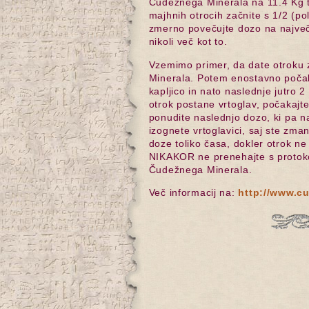
Čudežnega Minerala na 11.4 Kg te
majhnih otrocih začnite s 1/2 (po
zmerno povečujte dozo na največ
nikoli več kot to.
Vzemimo primer, da date otroku z
Minerala. Potem enostavno počak
kapljico in nato naslednje jutro 
otrok postane vrtoglav, počakajt
ponudite naslednjo dozo, ki pa n
izognete vrtoglavici, saj ste zma
doze toliko časa, dokler otrok n
NIKAKOR ne prenehajte s protoko
Čudežnega Minerala.
Več informacij na:
http://www.cu