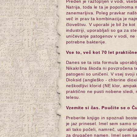
Preden je raztopljen v vodi, vseb
Natrija, toda le ta je popolnoma n
zanemarljiva. Poleg pravkar našt
več in prav ta kombinacija je naj
človeštvu. V uporabi je bil že ko
industriji, uporabljali so ga za ste
uničevanje patogenov v vodi, ne da
potrebne bakterije.
Vse to, več kot 70 let praktičn
Danes se ta ista formula uporablja
Nikakršna škoda ni povzročena tel
patogeni so uničeni. V vsej svoji
Dioksid (angleško - chlorine diox
neškodljivi klorid (NE klor, ampak 
praktično ne pusti nobene sledi, 
telesu.
Vzemite si čas. Poučite se o 
Preberite knjigo in spoznali bos
je jaz prinesel. Imel sem samo sr
ali tako počeli, namreč, uporablj
za drugačen namen. Imel sem sam