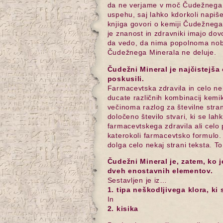
da ne verjame v moč Čudežnega M
uspehu, saj lahko kdorkoli napiš
knjiga govori o kemiji Čudežnega 
je znanost in zdravniki imajo dov
da vedo, da nima popolnoma nobe
Čudežnega Minerala ne deluje.
Čudežni Mineral je najčistejša 
poskusili.
Farmacevtska zdravila in celo ne
ducate različnih kombinacij kemika
večinoma razlog za številne stra
določeno število stvari, ki se la
farmacevtskega zdravila ali cel
katerokoli farmacevtsko formulo.
dolga celo nekaj strani teksta. T
Čudežni Mineral je, zatem, ko j
dveh enostavnih elementov.
Sestavljen je iz…
1. tipa neškodljivega klora, ki 
In
2. kisika