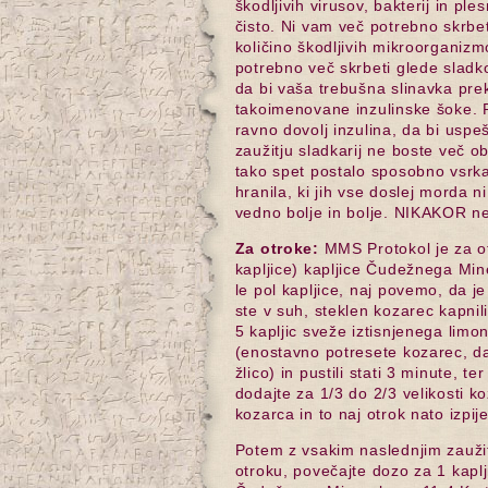
škodljivih virusov, bakterij in pl
čisto. Ni vam več potrebno skrbe
količino škodljivih mikroorganizmo
potrebno več skrbeti glede sladk
da bi vaša trebušna slinavka pr
takoimenovane inzulinske šoke. P
ravno dovolj inzulina, da bi uspeš
zaužitju sladkarij ne boste več ob
tako spet postalo sposobno vsrka
hranila, ki jih vse doslej morda n
vedno bolje in bolje. NIKAKOR n
Za otroke:
MMS Protokol je za ot
kapljice) kapljice Čudežnega Min
le pol kapljice, naj povemo, da je
ste v suh, steklen kozarec kapni
5 kapljic sveže iztisnjenega limo
(enostavno potresete kozarec, d
žlico) in pustili stati 3 minute, 
dodajte za 1/3 do 2/3 velikosti k
kozarca in to naj otrok nato izpije
Potem z vsakim naslednjim zauži
otroku, povečajte dozo za 1 kaplji