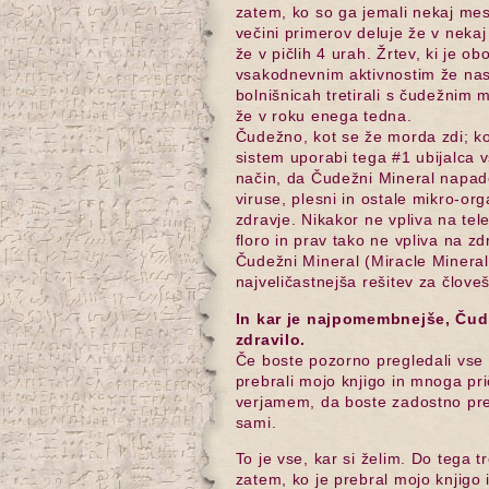
zatem, ko so ga jemali nekaj mes
večini primerov deluje že v nekaj 
že v pičlih 4 urah. Žrtev, ki je o
vsakodnevnim aktivnostim že nasl
bolnišnicah tretirali s čudežnim
že v roku enega tedna.
Čudežno, kot se že morda zdi; k
sistem uporabi tega #1 ubijalca 
način, da Čudežni Mineral napade
viruse, plesni in ostale mikro-org
zdravje. Nikakor ne vpliva na tel
floro in prav tako ne vpliva na zd
Čudežni Mineral (Miracle Minera
najveličastnejša rešitev za člove
In kar je najpomembnejše, Čud
zdravilo.
Če boste pozorno pregledali vse v
prebrali mojo knjigo in mnoga pr
verjamem, da boste zadostno prep
sami.
To je vse, kar si želim. Do tega t
zatem, ko je prebral mojo knjigo 