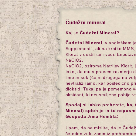
Čudežni mineral
Kaj je Čudežni Mineral?
Čudežni Mineral
, v angleškem j
Supplement", ali na kratko MMS, 
Klorat v destilirani vodi. Enostav
NaClO2.
NaClO2, oziroma Natrijev Klorit, 
tako, da mu v pravem razmerju do
limetin sok (če ni drugega na vol
nevtraliziramo, kar posledično pr
dioksid. Tukaj pa je pomembno ve
oksidant, ki neusmiljeno pobije v
Spodaj si lahko preberete, kaj 
Mineral) sploh je in to neposr
Gospoda Jima Humbla:
Upam, da ne mislite, da je Čudež
še eden zelo zanimiv prehramben