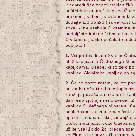
v neprodušno zaprti steklenički)
naštetih kislin na 1 kapljico Ču
praznem, suhem, steklenem koza
dodajte 1/3 do 2/3 (na velikost k
soka, ki ne vsebuje C vitamina in
podaljšate tudi do 10 minut in za
C vitamina, lahko počakate tudi d
popijete.)
1.
Vsi protokoli za uživanje Čud
ali 2 kapljicama Čudežnega Minera
kapljicama. Osebe, ki so zelo boln
kapljice. Aktivirajte kapljice po z
2.
Če se boste zatem, ko ste popil
ne da bi občutili rahlo vrtoglavi
zaužitju povečate dozo na 2 kapl
dan, eno zjutraj in eno zvečer. 
kapljico Čudežnega Minerala. Če/
naslednjem zaužitju zmanjšajte 
opazite močno drisko, zmanjšajt
Če/ko zmanjšate dozo Čudežnega
užijte vsaj 1x do 2x, preden sp
količino, ki je povzročila vrtoglav